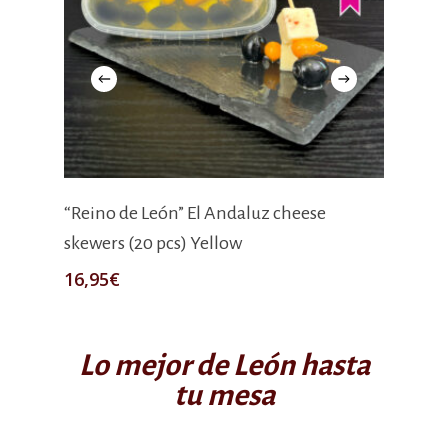
Add To Cart
“Reino de León” El Andaluz cheese
“Rei
skewers (20 pcs) Yellow
skew
16,95
€
16,
Lo mejor de León hasta
tu mesa