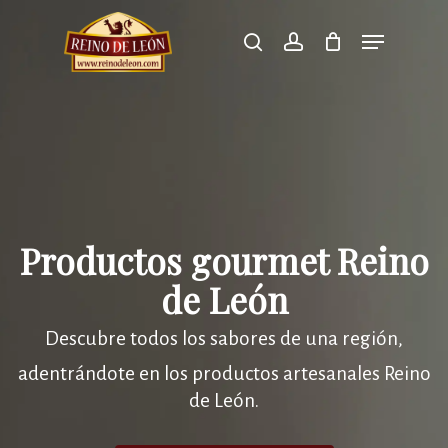
Skip
Menu
search
account
to
Close
main
Men
content
Productos gourmet Reino
de León
Descubre todos los sabores de una región,
adentrándote en los productos artesanales Reino
de León.