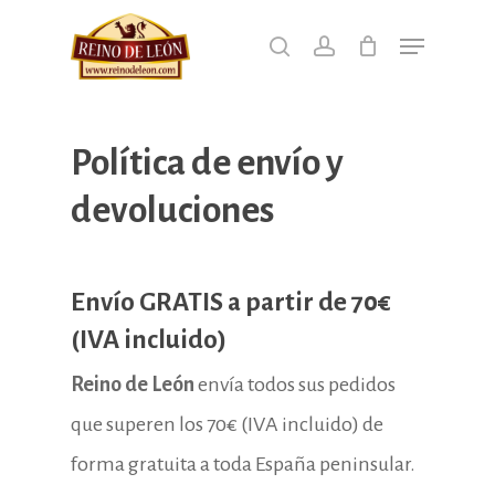
Skip
Menu
search
account
to
Close
main
Men
content
Política de envío y
devoluciones
Envío GRATIS a partir de 70€
(IVA incluido)
Reino de León
envía todos sus pedidos
que superen los 70€ (IVA incluido) de
forma gratuita a toda España peninsular.