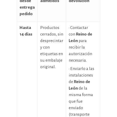
desde
admitidos
devolución
entrega
pedido
Hasta
Productos
· Contactar
14 días
cerrados, sin
con
Reino de
desprecintar
León
para
y con
recibir la
etiquetas en
autorización
su embalaje
necesaria.
original.
· Enviarlo a las
instalaciones
de
Reino de
León
de la
misma forma
que fue
enviado
(transporte