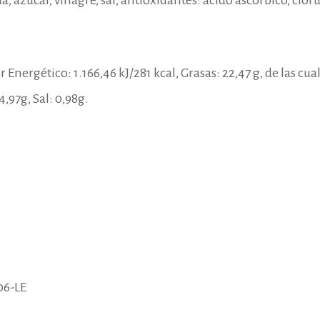
, azúcar, vinagre, sal, antioxidantes: ácido ascórbico, cloru
r Energético: 1.166,46 kJ/281 kcal, Grasas: 22,47 g, de las cu
4,97g, Sal: 0,98g.
06-LE