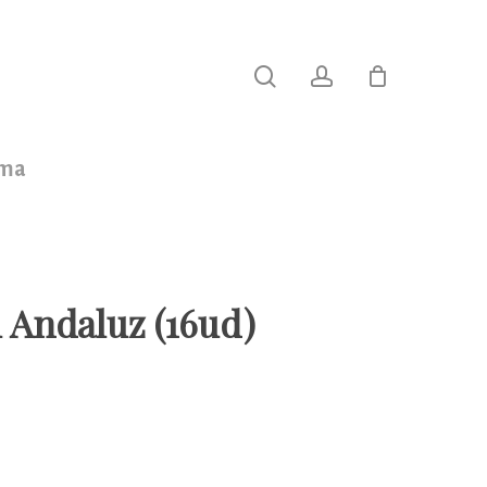
search
account
oma
 Andaluz (16ud)