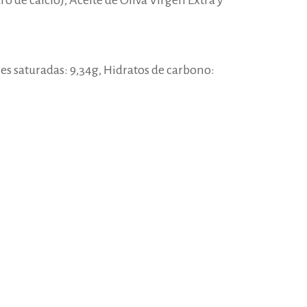
ro de calcio), Aceite de Oliva Virgen Extra y
ales saturadas: 9,34g, Hidratos de carbono: