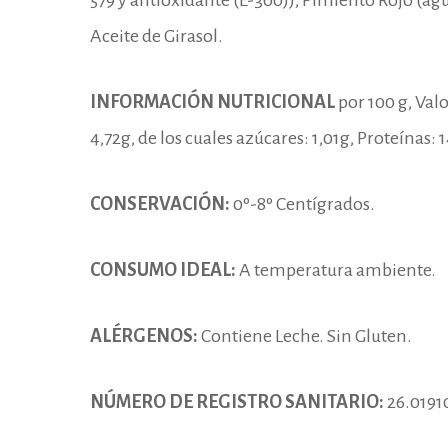
579 y antioxidante (E-300)), Pimiento Rojo (agua
Aceite de Girasol.
INFORMACIÓN NUTRICIONAL
por 100 g, Valo
4,72g, de los cuales azúcares: 1,01g, Proteínas: 1
CONSERVACIÓN:
0º-8º Centígrados.
CONSUMO IDEAL:
A temperatura ambiente.
ALÉRGENOS:
Contiene Leche. Sin Gluten.
NÚMERO DE REGISTRO SANITARIO:
26.0191