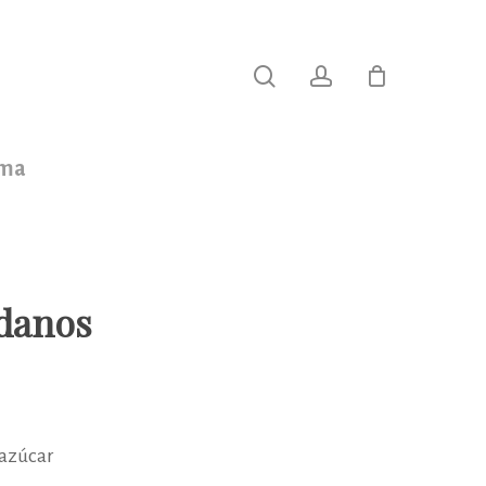
search
account
oma
danos
 azúcar